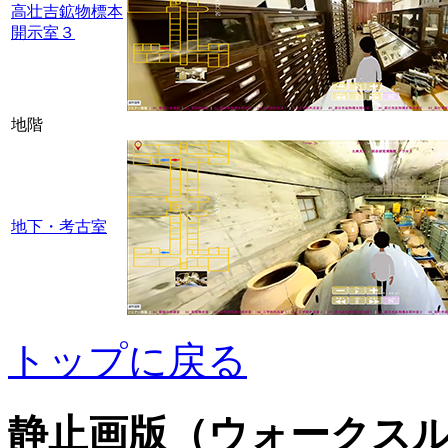
高壮吉鉱物標本
開示室３
地階
地下・考古室
トップに戻る
静止画版（ウォークス