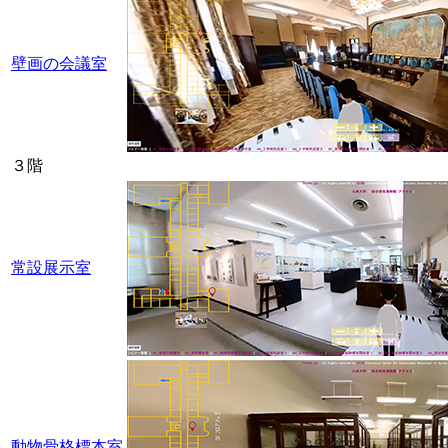
壁画の会議室
３階
常設展示室
動物骨格標本室